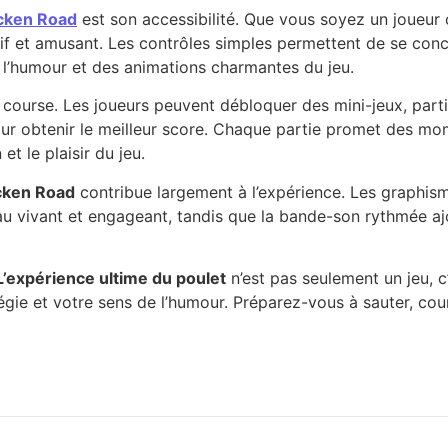
cken Road
est son accessibilité. Que vous soyez un joueur
tif et amusant. Les contrôles simples permettent de se conc
de l’humour et des animations charmantes du jeu.
e course. Les joueurs peuvent débloquer des mini-jeux, parti
ur obtenir le meilleur score. Chaque partie promet des mom
et le plaisir du jeu.
cken Road
contribue largement à l’expérience. Les graphism
u vivant et engageant, tandis que la bande-son rythmée a
L’expérience ultime du poulet
n’est pas seulement un jeu, c
tégie et votre sens de l’humour. Préparez-vous à sauter, cour