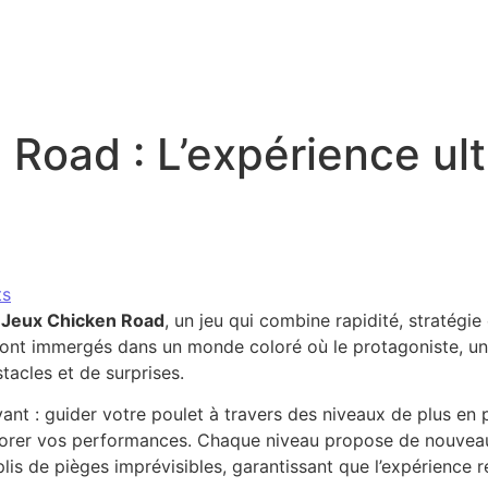
 Road : L’expérience ul
ts
e
Jeux Chicken Road
, un jeu qui combine rapidité, stratégi
sont immergés dans un monde coloré où le protagoniste, un
tacles et de surprises.
ant : guider votre poulet à travers des niveaux de plus en 
iorer vos performances. Chaque niveau propose de nouveaux 
is de pièges imprévisibles, garantissant que l’expérience r